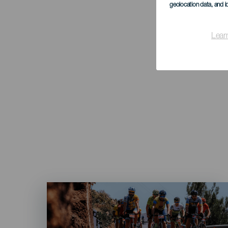
geolocation data, and i
Lear
Imagen
Listado