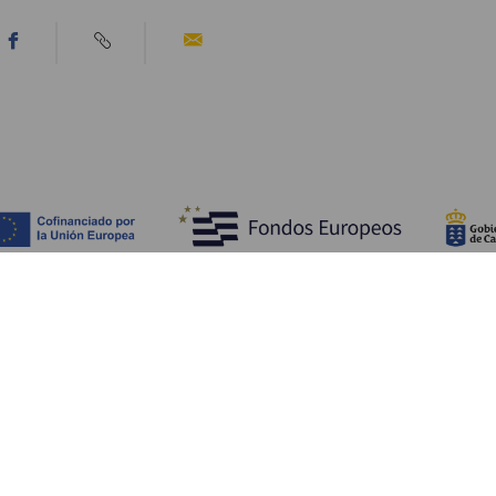
Ontdek
P
Huwelijken
Kust en strand
A