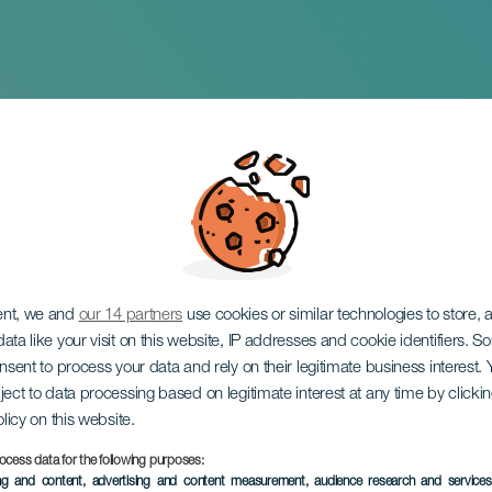
NARIA BIKE WEEK
ent, we and
our 14 partners
use cookies or similar technologies to store,
ata like your visit on this website, IP addresses and cookie identifiers. 
onsent to process your data and rely on their legitimate business interest
ject to data processing based on legitimate interest at any time by click
olicy on this website.
ocess data for the following purposes:
EVENEMENT UIT HET VER
ing and content, advertising and content measurement, audience research and service