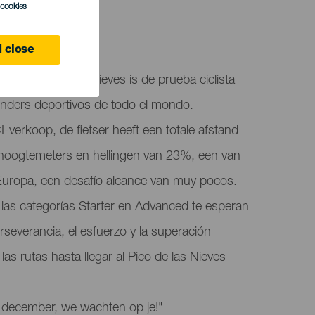
l cookies
 close
ndo Pico de las Nieves is de prueba ciclista
enders deportivos de todo el mondo.
-verkoop, de fietser heeft een totale afstand
 hoogtemeters en hellingen van 23%, een van
 Europa, een desafío alcance van muy pocos.
las categorías Starter en Advanced te esperan
rseverancia, el esfuerzo y la superación
las rutas hasta llegar al Pico de las Nieves
3 december, we wachten op je!"