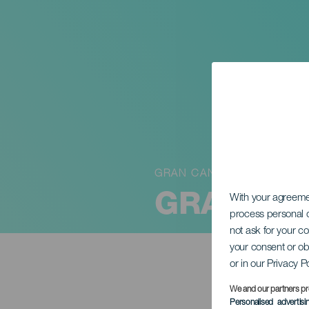
GRAN CANARIA
GRAN CA
With your agreem
process personal d
not ask for your c
your consent or ob
or in our Privacy P
We and our partners pr
Personalised advertis