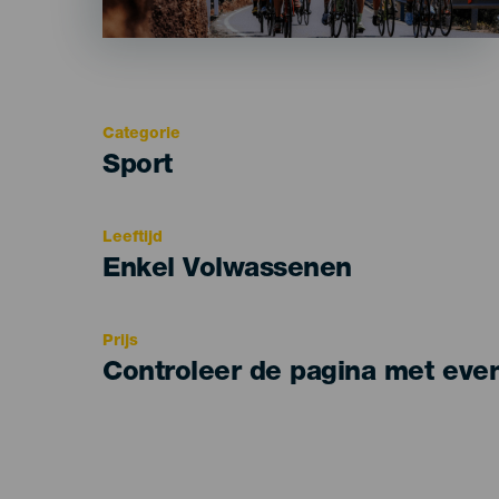
Categorie
Categoría
Sport
del
evento
Leeftijd
Edad
Enkel Volwassenen
Recomendada
Prijs
Controleer de pagina met eve