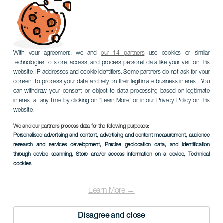
With your agreement, we and
our 14 partners
use cookies or similar
technologies to store, access, and process personal data like your visit on this
website, IP addresses and cookie identifiers. Some partners do not ask for your
consent to process your data and rely on their legitimate business interest. You
GRAN CANARIA
can withdraw your consent or object to data processing based on legitimate
Fototentoonstelling:
interest at any time by clicking on “Learn More” or in our Privacy Policy on this
Andere stemmen
website.
We and our partners process data for the following purposes:
Imagen
Personalised advertising and content, advertising and content measurement, audience
Listado
research and services development
, Precise geolocation data, and identification
through device scanning
, Store and/or access information on a device
, Technical
cookies
Learn More →
Disagree and close