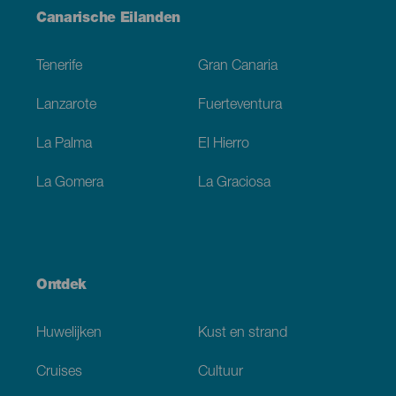
Menú
Canarische Eilanden
Footer
Tenerife
Gran Canaria
Lanzarote
Fuerteventura
La Palma
El Hierro
La Gomera
La Graciosa
Ontdek
Huwelijken
Kust en strand
Cruises
Cultuur