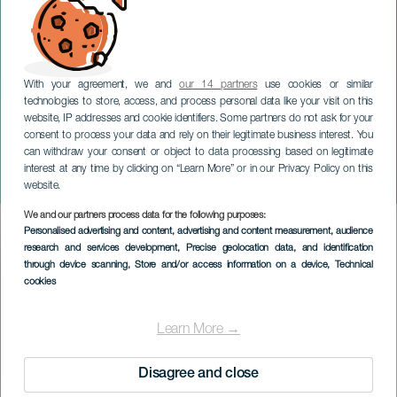
With your agreement, we and
our 14 partners
use cookies or similar
technologies to store, access, and process personal data like your visit on this
website, IP addresses and cookie identifiers. Some partners do not ask for your
consent to process your data and rely on their legitimate business interest. You
can withdraw your consent or object to data processing based on legitimate
GRAN CANARIA
interest at any time by clicking on “Learn More” or in our Privacy Policy on this
Eva Soriano: Disfrutona
website.
We and our partners process data for the following purposes:
Imagen
Personalised advertising and content, advertising and content measurement, audience
Listado
research and services development
, Precise geolocation data, and identification
through device scanning
, Store and/or access information on a device
, Technical
cookies
Learn More →
Disagree and close