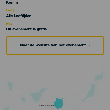
Categoría
Kermis
del
evento
Leeftijd
Edad
Alle Leeftijden
Recomendada
Prijs
Dit evenement is gratis
Naar de website van het evenement
GRAN CANARIA