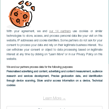
With your agreement, we and
our 14 partners
use cookies or similar
technologies to store, access, and process personal data like your visit on this
website, IP addresses and cookie identifiers. Some partners do not ask for your
consent to process your data and rely on their legitimate business interest. You
can withdraw your consent or object to data processing based on legitimate
GRAN CANARIA
interest at any time by clicking on “Learn More” or in our Privacy Policy on this
Enorte-kermis
website.
We and our partners process data for the following purposes:
Imagen
Personalised advertising and content, advertising and content measurement, audience
Listado
research and services development
, Precise geolocation data, and identification
through device scanning
, Store and/or access information on a device
, Technical
cookies
Learn More →