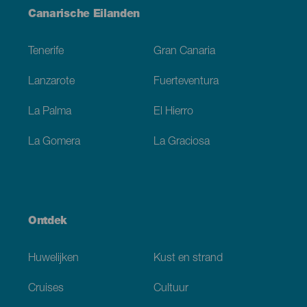
Menú
Canarische Eilanden
Footer
Tenerife
Gran Canaria
Lanzarote
Fuerteventura
La Palma
El Hierro
La Gomera
La Graciosa
Ontdek
Huwelijken
Kust en strand
Cruises
Cultuur