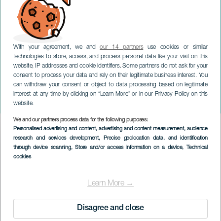
With your agreement, we and
our 14 partners
use cookies or similar
technologies to store, access, and process personal data like your visit on this
website, IP addresses and cookie identifiers. Some partners do not ask for your
consent to process your data and rely on their legitimate business interest. You
can withdraw your consent or object to data processing based on legitimate
GRAN CANARIA
interest at any time by clicking on “Learn More” or in our Privacy Policy on this
El Kanka in concert
website.
We and our partners process data for the following purposes:
Imagen
Personalised advertising and content, advertising and content measurement, audience
Listado
research and services development
, Precise geolocation data, and identification
through device scanning
, Store and/or access information on a device
, Technical
cookies
Learn More →
Disagree and close