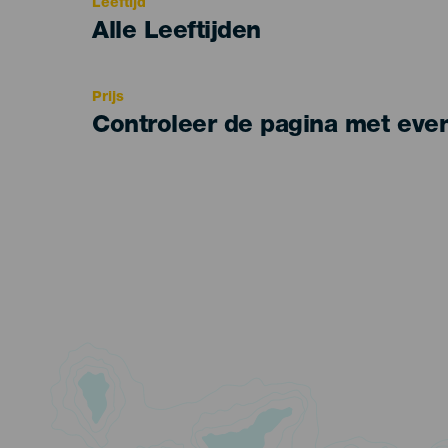
Leeftijd
Edad
Alle Leeftijden
Recomendada
Prijs
Controleer de pagina met eve