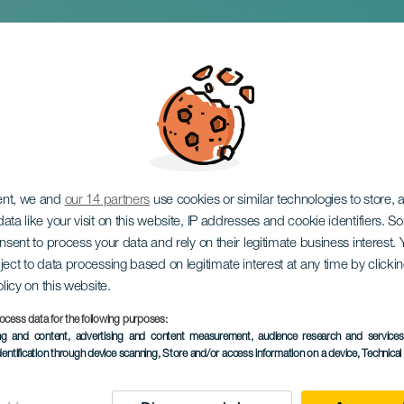
 passie
ent, we and
our 14 partners
use cookies or similar technologies to store,
ata like your visit on this website, IP addresses and cookie identifiers. 
onsent to process your data and rely on their legitimate business interest
ject to data processing based on legitimate interest at any time by click
olicy on this website.
ocess data for the following purposes:
EVENEMENT UIT HET VER
ing and content, advertising and content measurement, audience research and service
dentification through device scanning
, Store and/or access information on a device
, Technica
28 November 2025
Localidad
Las Palmas de Gran