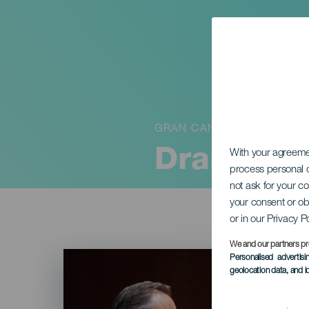
GRAN CANARIA
Drama en
With your agreem
process personal d
not ask for your c
your consent or ob
or in our Privacy P
We and our partners pr
Imagen
Personalised advertis
Listado
geolocation data, and i