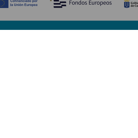
Ontdek
P
Huwelijken
Kust en strand
A
Cruises
Cultuur
Be
Gastronomie
Actief toerisme
Sl
Alle artikelen
Di