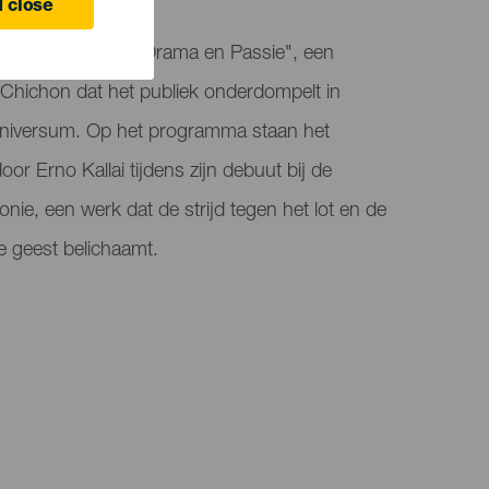
 close
rium presenteert "Drama en Passie", een
 Chichon dat het publiek onderdompelt in
 universum. Op het programma staan het
oor Erno Kallai tijdens zijn debuut bij de
ie, een werk dat de strijd tegen het lot en de
e geest belichaamt.