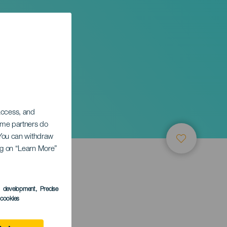
 access, and
Some partners do
. You can withdraw
ing on “Learn More”
LEDEN
s development
, Precise
l cookies
 Canaria