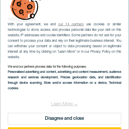
With your agreement, we and
our 14 partners
use cookies or similar
technologies to store, access, and process personal data like your visit on this
website, IP addresses and cookie identifiers. Some partners do not ask for your
consent to process your data and rely on their legitimate business interest. You
GRAN CANARIA
can withdraw your consent or object to data processing based on legitimate
Don Juan Tenorio y Noche
interest at any time by clicking on “Learn More” or in our Privacy Policy on this
de los finaos
website.
We and our partners process data for the following purposes:
Imagen
Personalised advertising and content, advertising and content measurement, audience
Listado
research and services development
, Precise geolocation data, and identification
through device scanning
, Store and/or access information on a device
, Technical
cookies
Learn More →
Disagree and close