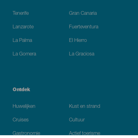
Footer
Tenerife
Gran Canaria
Lanzarote
Fuerteventura
La Palma
El Hierro
La Gomera
La Graciosa
Ontdek
Huwelijken
Kust en strand
Cruises
Cultuur
Gastronomie
Actief toerisme