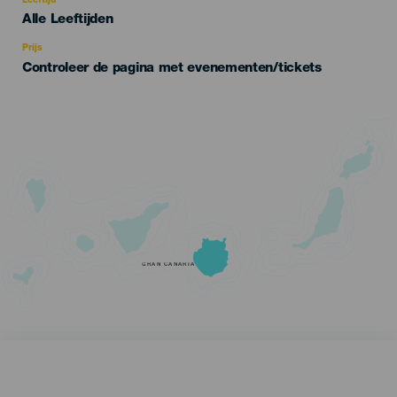
Leeftijd
Edad
Alle Leeftijden
Recomendada
Prijs
Controleer de pagina met evenementen/tickets
GRAN CANARIA