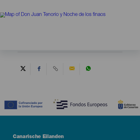
Contenido
Menú
Canarische Eilanden