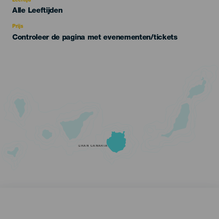
Leeftijd
Edad
Alle Leeftijden
Recomendada
Prijs
Controleer de pagina met evenementen/tickets
GRAN CANARIA