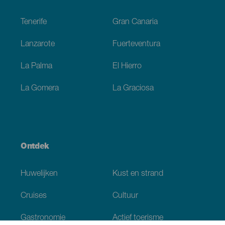
Footer
Tenerife
Gran Canaria
Lanzarote
Fuerteventura
La Palma
El Hierro
La Gomera
La Graciosa
Ontdek
Huwelijken
Kust en strand
Cruises
Cultuur
Gastronomie
Actief toerisme