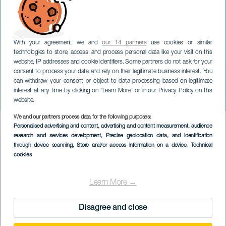
With your agreement, we and
our 14 partners
use cookies or similar
technologies to store, access, and process personal data like your visit on this
website, IP addresses and cookie identifiers. Some partners do not ask for your
consent to process your data and rely on their legitimate business interest. You
can withdraw your consent or object to data processing based on legitimate
GRAN CANARIA
interest at any time by clicking on “Learn More” or in our Privacy Policy on this
De weg naar Mekka
website.
We and our partners process data for the following purposes:
Imagen
Personalised advertising and content, advertising and content measurement, audience
Listado
research and services development
, Precise geolocation data, and identification
through device scanning
, Store and/or access information on a device
, Technical
cookies
Learn More →
Disagree and close