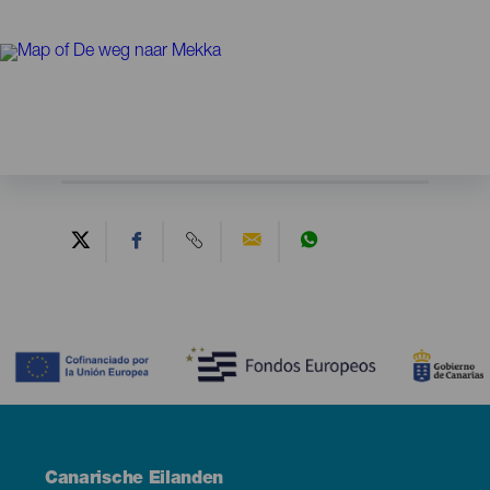
Contenido
Menú
Canarische Eilanden