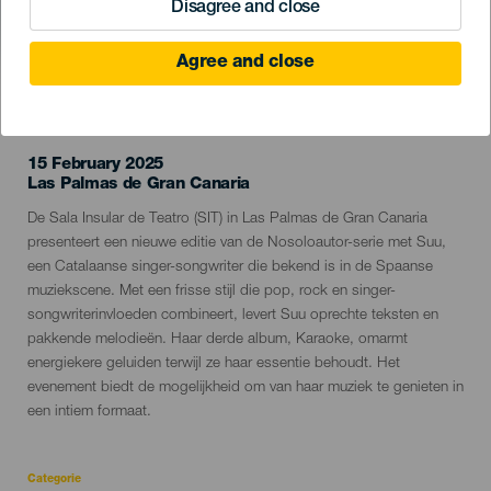
Disagree and close
Agree and close
EVENEMENT UIT HET VERLEDEN
15 February 2025
Localidad
Las Palmas de Gran Canaria
Descripción
De Sala Insular de Teatro (SIT) in Las Palmas de Gran Canaria
del
presenteert een nieuwe editie van de Nosoloautor-serie met Suu,
evento
een Catalaanse singer-songwriter die bekend is in de Spaanse
muziekscene. Met een frisse stijl die pop, rock en singer-
songwriterinvloeden combineert, levert Suu oprechte teksten en
pakkende melodieën. Haar derde album, Karaoke, omarmt
energiekere geluiden terwijl ze haar essentie behoudt. Het
evenement biedt de mogelijkheid om van haar muziek te genieten in
een intiem formaat.
Categorie