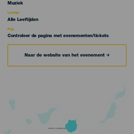
Categoría
Muziek
del
evento
Leeftijd
Edad
Alle Leeftijden
Recomendada
Prijs
Controleer de pagina met evenementen/tickets
Naar de website van het evenement
GRAN CANARIA