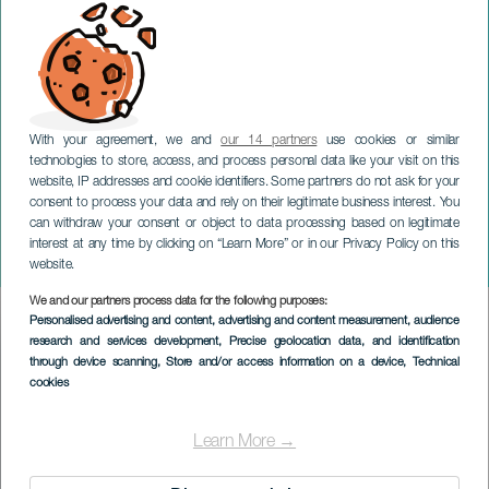
With your agreement, we and
our 14 partners
use cookies or similar
technologies to store, access, and process personal data like your visit on this
website, IP addresses and cookie identifiers. Some partners do not ask for your
consent to process your data and rely on their legitimate business interest. You
can withdraw your consent or object to data processing based on legitimate
GRAN CANARIA
interest at any time by clicking on “Learn More” or in our Privacy Policy on this
Ciclo NOSOLOAUTOR: Suu
website.
We and our partners process data for the following purposes:
Imagen
Personalised advertising and content, advertising and content measurement, audience
Listado
research and services development
, Precise geolocation data, and identification
through device scanning
, Store and/or access information on a device
, Technical
cookies
Learn More →