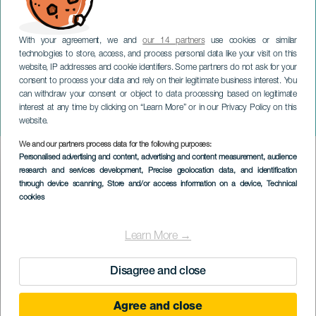
With your agreement, we and
our 14 partners
use cookies or similar
technologies to store, access, and process personal data like your visit on this
website, IP addresses and cookie identifiers. Some partners do not ask for your
consent to process your data and rely on their legitimate business interest. You
can withdraw your consent or object to data processing based on legitimate
GRAN CANARIA
interest at any time by clicking on “Learn More” or in our Privacy Policy on this
Carnaval van Arucas
website.
We and our partners process data for the following purposes:
Imagen
Personalised advertising and content, advertising and content measurement, audience
Listado
research and services development
, Precise geolocation data, and identification
through device scanning
, Store and/or access information on a device
, Technical
cookies
Learn More →
Disagree and close
Agree and close