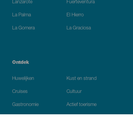
Lanzarote
Fuerteventura
La Palma
El Hierro
La Gomera
La Graciosa
Ontdek
Huwelijken
Kust en strand
Cruises
Cultuur
Gastronomie
Actief toerisme
Alle artikelen