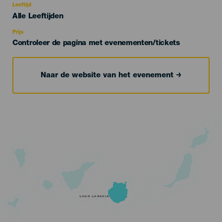
evento
Leeftijd
Edad
Alle Leeftijden
Recomendada
Prijs
Controleer de pagina met evenementen/tickets
Naar de website van het evenement
GRAN CANARIA