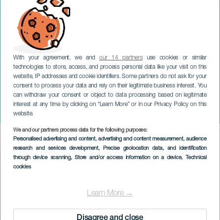
With your agreement, we and
our 14 partners
use cookies or similar
technologies to store, access, and process personal data like your visit on this
website, IP addresses and cookie identifiers. Some partners do not ask for your
consent to process your data and rely on their legitimate business interest. You
can withdraw your consent or object to data processing based on legitimate
GRAN CANARIA
interest at any time by clicking on “Learn More” or in our Privacy Policy on this
Cañizares Flamenco Trío
website.
We and our partners process data for the following purposes:
Imagen
Personalised advertising and content, advertising and content measurement, audience
Listado
research and services development
, Precise geolocation data, and identification
through device scanning
, Store and/or access information on a device
, Technical
cookies
Learn More →
Disagree and close