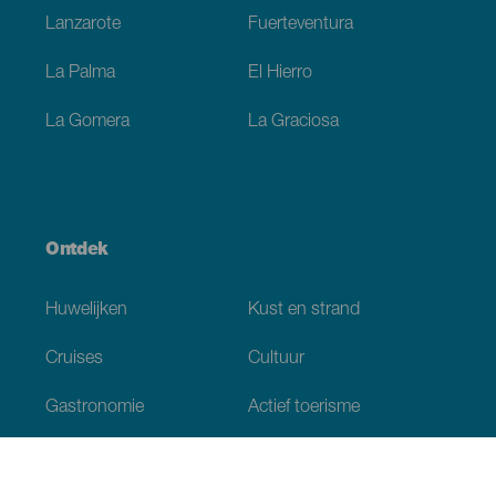
Lanzarote
Fuerteventura
La Palma
El Hierro
La Gomera
La Graciosa
Ontdek
Huwelijken
Kust en strand
Cruises
Cultuur
Gastronomie
Actief toerisme
Alle artikelen