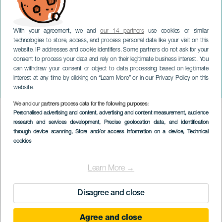
With your agreement, we and
our 14 partners
use cookies or similar
technologies to store, access, and process personal data like your visit on this
website, IP addresses and cookie identifiers. Some partners do not ask for your
consent to process your data and rely on their legitimate business interest. You
can withdraw your consent or object to data processing based on legitimate
GRAN CANARIA
interest at any time by clicking on “Learn More” or in our Privacy Policy on this
Buiten La L in concert
website.
We and our partners process data for the following purposes:
Imagen
Personalised advertising and content, advertising and content measurement, audience
Listado
research and services development
, Precise geolocation data, and identification
through device scanning
, Store and/or access information on a device
, Technical
cookies
Learn More →
Disagree and close
Agree and close