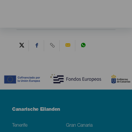
Contenido
Menú
Canarische Eilanden
Footer
Tenerife
Gran Canaria