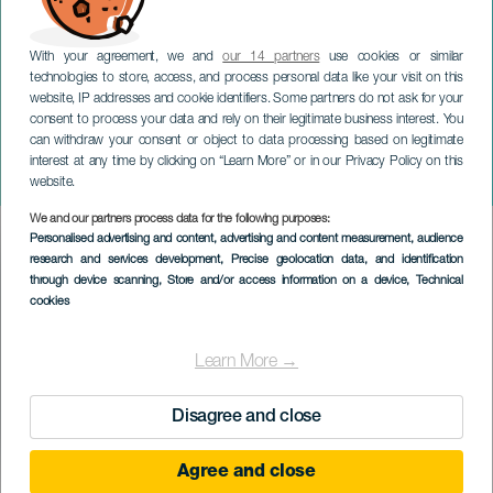
With your agreement, we and
our 14 partners
use cookies or similar
technologies to store, access, and process personal data like your visit on this
website, IP addresses and cookie identifiers. Some partners do not ask for your
consent to process your data and rely on their legitimate business interest. You
can withdraw your consent or object to data processing based on legitimate
GRAN CANARIA
interest at any time by clicking on “Learn More” or in our Privacy Policy on this
Alle Durán in concert
website.
We and our partners process data for the following purposes:
Imagen
Personalised advertising and content, advertising and content measurement, audience
Listado
research and services development
, Precise geolocation data, and identification
through device scanning
, Store and/or access information on a device
, Technical
cookies
Learn More →
Disagree and close
Agree and close
EVENEMENT UIT HET VERLEDEN