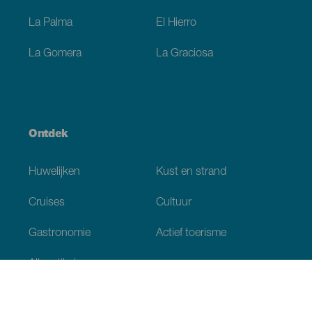
La Palma
El Hierro
La Gomera
La Graciosa
Ontdek
Huwelijken
Kust en strand
Cruises
Cultuur
Gastronomie
Actief toerisme
Alle artikelen