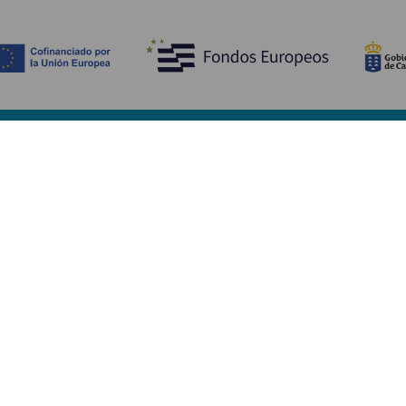
Ontdek
P
Huwelijken
Kust en strand
A
Cruises
Cultuur
Be
Gastronomie
Actief toerisme
Sl
Alle artikelen
Di