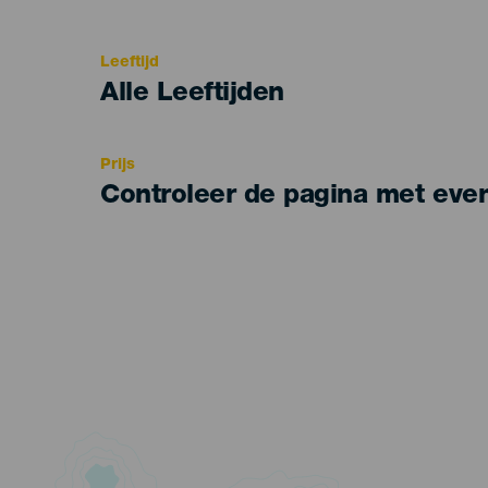
del
evento
Leeftijd
Edad
Alle Leeftijden
Recomendada
Prijs
Controleer de pagina met eve