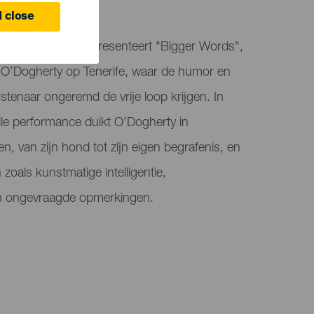
 close
ico García Lorca presenteert "Bigger Words",
O’Dogherty op Tenerife, waar de humor en
tenaar ongeremd de vrije loop krijgen. In
lle performance duikt O’Dogherty in
, van zijn hond tot zijn eigen begrafenis, en
zoals kunstmatige intelligentie,
n ongevraagde opmerkingen.