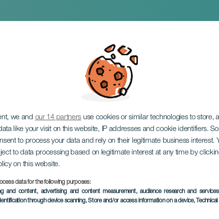
gherty: Grotere wo
ent, we and
our 14 partners
use cookies or similar technologies to store,
ata like your visit on this website, IP addresses and cookie identifiers. 
onsent to process your data and rely on their legitimate business interest
ject to data processing based on legitimate interest at any time by click
olicy on this website.
ocess data for the following purposes:
EVENEMENT UIT HET VER
ing and content, advertising and content measurement, audience research and service
dentification through device scanning
, Store and/or access information on a device
, Technica
01 mei 2026