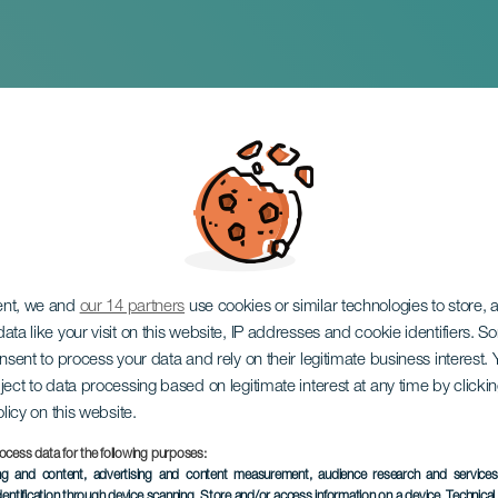
España
ent, we and
our 14 partners
use cookies or similar technologies to store,
ata like your visit on this website, IP addresses and cookie identifiers. 
onsent to process your data and rely on their legitimate business interest
ject to data processing based on legitimate interest at any time by click
olicy on this website.
ocess data for the following purposes:
EVENEMENT UIT HET VER
ing and content, advertising and content measurement, audience research and service
dentification through device scanning
, Store and/or access information on a device
, Technica