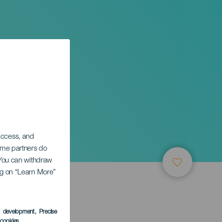
 access, and
Some partners do
. You can withdraw
ing on “Learn More”
LEDEN
s development
, Precise
l cookies