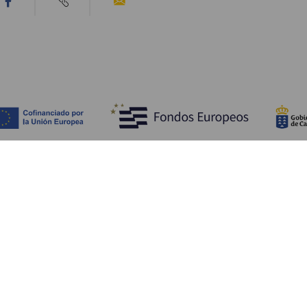
Ontdek
P
Huwelijken
Kust en strand
A
Cruises
Cultuur
Be