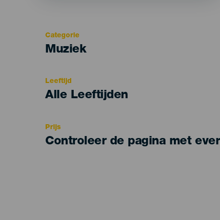
Categorie
Categoría
Muziek
del
evento
Leeftijd
Edad
Alle Leeftijden
Recomendada
Prijs
Controleer de pagina met eve