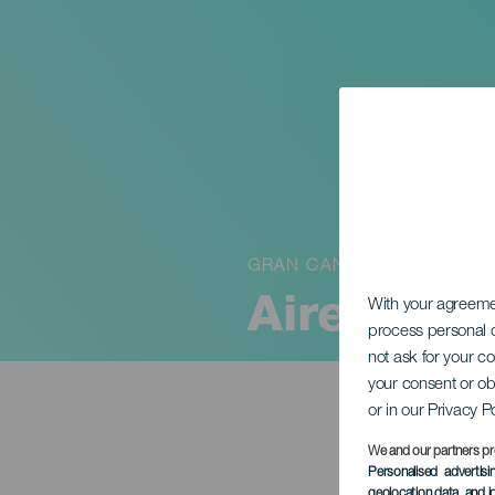
GRAN CANARIA
Aires de 
With your agreem
process personal d
not ask for your c
your consent or ob
or in our Privacy P
We and our partners pr
Personalised advertis
geolocation data, and i