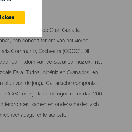
 Canaria
 close
rium in Las Palmas de Gran Canaria
aña", een concert ter ere van het vierde
naria Community Orchestra (OCGC). Dit
 door de rijkdom van de Spaanse muziek, met
als Falla, Turina, Albéniz en Granados, en
n stuk van de jonge Canarische componist
et OCGC en zijn koor brengen meer dan 200
achtergronden samen en onderscheiden zich
gemeenschapsgerichte aanpak.