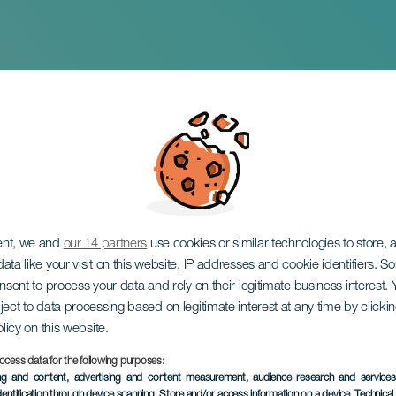
: een musical met L
ent, we and
our 14 partners
use cookies or similar technologies to store,
ata like your visit on this website, IP addresses and cookie identifiers. 
onsent to process your data and rely on their legitimate business interest
ject to data processing based on legitimate interest at any time by click
olicy on this website.
ocess data for the following purposes:
EVENEMENT UIT HET VER
ing and content, advertising and content measurement, audience research and service
dentification through device scanning
, Store and/or access information on a device
, Technica