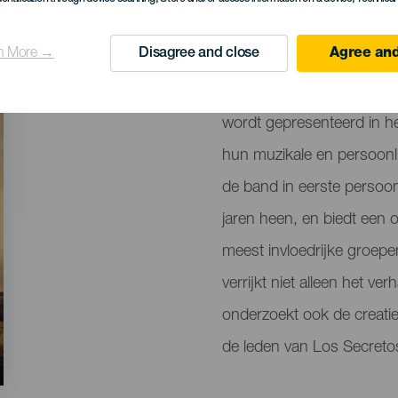
12 October 2024
Localidad
Las Palmas de Gran
n More →
Disagree and close
Agree and
Descripción
De musical A tu lado, me
del
wordt gepresenteerd in he
evento
hun muzikale en persoonli
de band in eerste persoon
jaren heen, en biedt een 
meest invloedrijke groep
verrijkt niet alleen het v
onderzoekt ook de creati
de leden van Los Secreto