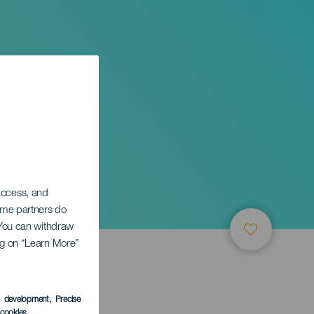
os
 access, and
Some partners do
. You can withdraw
ing on “Learn More”
LEDEN
s development
, Precise
l cookies