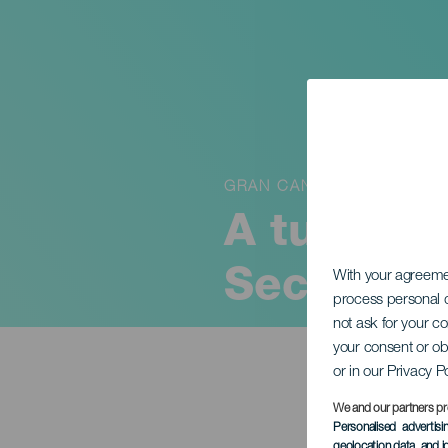
GRAN CANARIA
A tu lado
Secretos
With your agreem
process personal d
not ask for your c
your consent or ob
or in our Privacy P
We and our partners pr
Personalised advertis
geolocation data, and i