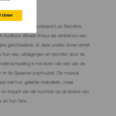
 Canaria
 close
t de iconische poprockband Los Secretos,
t Auditorio Alfredo Kraus als eerbetoon aan
jke geschiedenis. In deze unieke show vertelt
 hun reis, uitdagingen en triomfen door de
onderdompeling in het leven van een van de
en in de Spaanse popmuziek. De musical
erhaal met hun geliefde melodieën, maar
e en impact van elk nummer op de levens van
s en hun fans.