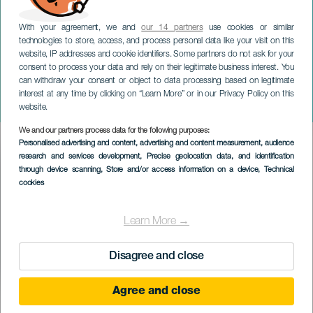
With your agreement, we and
our 14 partners
use cookies or similar
technologies to store, access, and process personal data like your visit on this
website, IP addresses and cookie identifiers. Some partners do not ask for your
consent to process your data and rely on their legitimate business interest. You
can withdraw your consent or object to data processing based on legitimate
GRAN CANARIA
interest at any time by clicking on “Learn More” or in our Privacy Policy on this
A Fuego
website.
We and our partners process data for the following purposes:
Imagen
Personalised advertising and content, advertising and content measurement, audience
Listado
research and services development
, Precise geolocation data, and identification
through device scanning
, Store and/or access information on a device
, Technical
cookies
Learn More →
Disagree and close
Agree and close
EVENEMENT UIT HET VERLEDEN