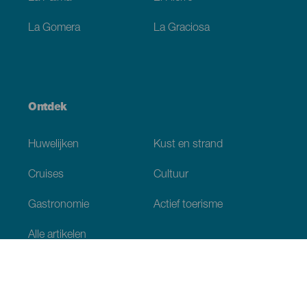
La Gomera
La Graciosa
Ontdek
Huwelijken
Kust en strand
Cruises
Cultuur
Gastronomie
Actief toerisme
Alle artikelen