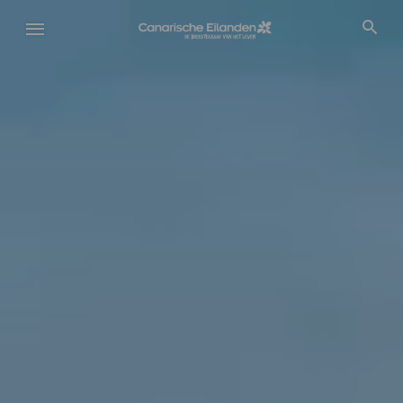
Overslaan
Fichero
en
Vídeo
naar
Móvil
de
inhoud
gaan