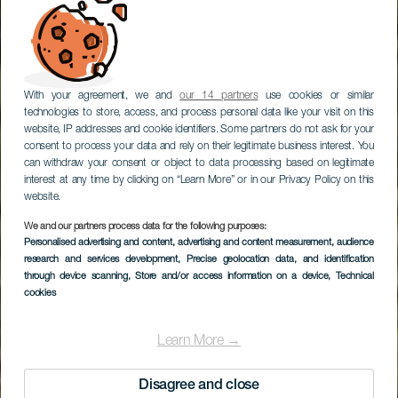
With your agreement, we and
our 14 partners
use cookies or similar
technologies to store, access, and process personal data like your visit on this
website, IP addresses and cookie identifiers. Some partners do not ask for your
consent to process your data and rely on their legitimate business interest. You
can withdraw your consent or object to data processing based on legitimate
interest at any time by clicking on “Learn More” or in our Privacy Policy on this
website.
We and our partners process data for the following purposes:
Personalised advertising and content, advertising and content measurement, audience
research and services development
, Precise geolocation data, and identification
through device scanning
, Store and/or access information on a device
, Technical
cookies
Learn More →
Disagree and close