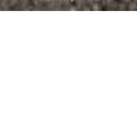
De Canarische eilandenarchipel is een waar
paradijs voor extreme, avontuurlijke en
natuursporten. Naast het zachte klimaat met
het hele jaar door gemiddelde temperaturen
tussen 19º en 24º, nodigen de orografie en
het reliëf van de eilanden uit tot het
beoefenen van land-, zee- en luchtsporten.
Een respectvolle, gezonde en duurzame
manier om van de spectaculaire natuur van
de Canarische Eilanden te genieten.
Fietsen
Contenido