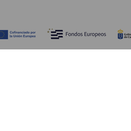
Ontdek
P
Huwelijken
Kust en strand
A
Cruises
Cultuur
Be
Gastronomie
Actief toerisme
Sl