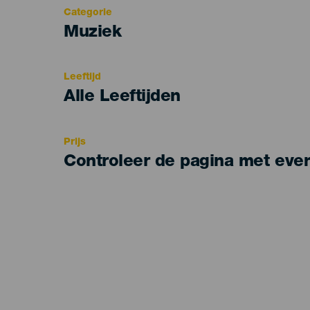
Categorie
Categoría
Muziek
del
evento
Leeftijd
Edad
Alle Leeftijden
Recomendada
Prijs
Controleer de pagina met eve