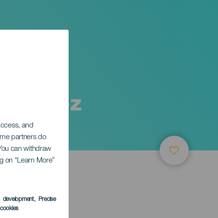
 Jiménez
 access, and
Some partners do
. You can withdraw
ing on “Learn More”
LEDEN
s development
, Precise
l cookies