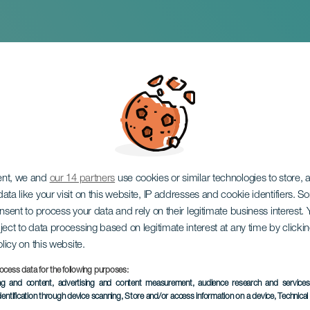
de Asieta met Sole
n
ent, we and
our 14 partners
use cookies or similar technologies to store,
ata like your visit on this website, IP addresses and cookie identifiers. 
onsent to process your data and rely on their legitimate business interest
ject to data processing based on legitimate interest at any time by click
olicy on this website.
ocess data for the following purposes:
EVENEMENT UIT HET VER
ing and content, advertising and content measurement, audience research and service
dentification through device scanning
, Store and/or access information on a device
, Technica