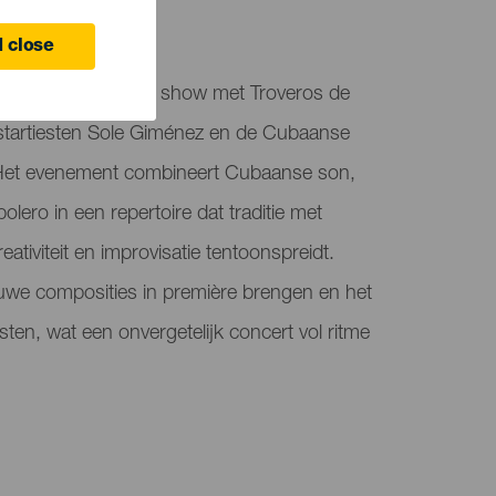
 close
senteert een unieke show met Troveros de
astartiesten Sole Giménez en de Cubaanse
 Het evenement combineert Cubaanse son,
lero in een repertoire dat traditie met
eativiteit en improvisatie tentoonspreidt.
euwe composities in première brengen en het
en, wat een onvergetelijk concert vol ritme