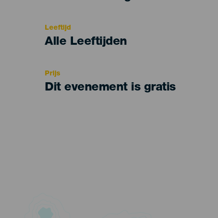
del
evento
Leeftijd
Edad
Alle Leeftijden
Recomendada
Prijs
Dit evenement is gratis