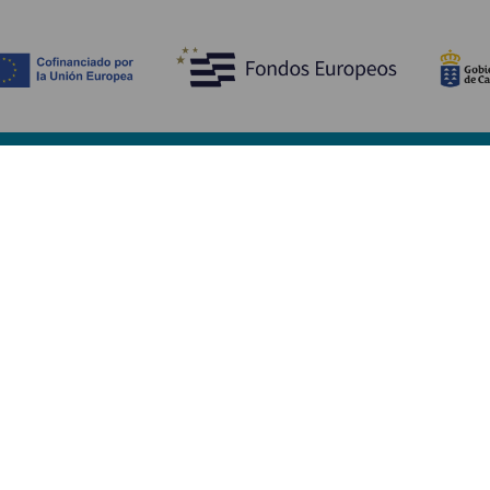
Ontdek
P
Huwelijken
Kust en strand
A
Cruises
Cultuur
Be
Gastronomie
Actief toerisme
Sl
Alle artikelen
Di