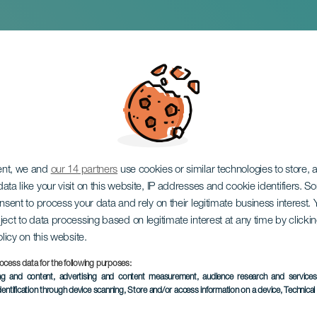
 tentoonstelling: Me
. De getuige van ge
ent, we and
our 14 partners
use cookies or similar technologies to store,
ata like your visit on this website, IP addresses and cookie identifiers. 
onsent to process your data and rely on their legitimate business interest
ject to data processing based on legitimate interest at any time by click
olicy on this website.
ocess data for the following purposes:
EVENEMENT UIT HET VER
ing and content, advertising and content measurement, audience research and service
dentification through device scanning
, Store and/or access information on a device
, Technica
2 to 24 mei