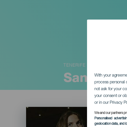
TENERIFE
Sandra Ba
With your agreem
process personal d
not ask for your c
your consent or ob
or in our Privacy P
Imagen
Listado
We and our partners pr
Personalised advertis
geolocation data, and i