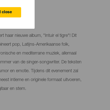
LEDEN
 close
t haar nieuwe album, "Intuir el tigre"! Dit
neert pop, Latijns-Amerikaanse folk,
tronische en mediterrane muziek, allemaal
ummer van de singer-songwriter. De teksten
umor en emotie. Tijdens dit evenement zal
eest intieme en originele formaat uitvoeren,
gitaar en stem.