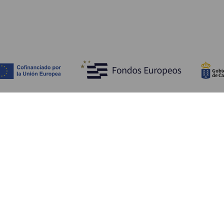
Ontdek
P
Huwelijken
Kust en strand
A
Cruises
Cultuur
Be
Gastronomie
Actief toerisme
Sl