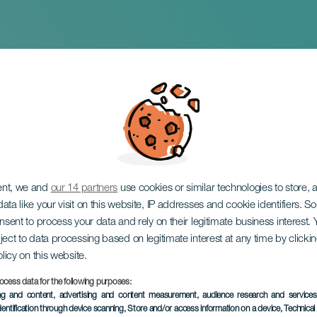
utista in concert
ent, we and
our 14 partners
use cookies or similar technologies to store,
ata like your visit on this website, IP addresses and cookie identifiers. 
onsent to process your data and rely on their legitimate business interest
ject to data processing based on legitimate interest at any time by click
olicy on this website.
ocess data for the following purposes:
ing and content, advertising and content measurement, audience research and service
dentification through device scanning
, Store and/or access information on a device
, Technica