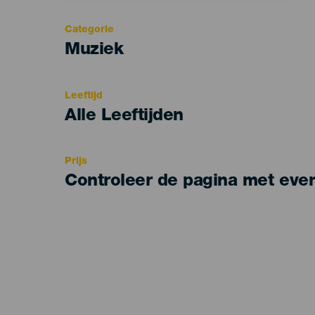
Categorie
Categoría
Muziek
del
evento
Leeftijd
Edad
Alle Leeftijden
Recomendada
Prijs
Controleer de pagina met eve