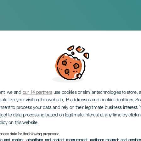
e la Virgen del Buen
ent, we and
our 14 partners
use cookies or similar technologies to store,
ata like your visit on this website, IP addresses and cookie identifiers. 
onsent to process your data and rely on their legitimate business interest
ject to data processing based on legitimate interest at any time by click
olicy on this website.
ocess data for the following purposes:
EVENEMENT UIT HET VER
ing and content, advertising and content measurement, audience research and service