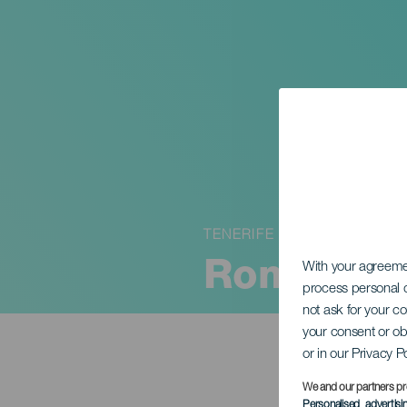
TENERIFE
Romería d
With your agreem
process personal d
not ask for your c
your consent or ob
or in our Privacy P
We and our partners pr
Personalised advertis