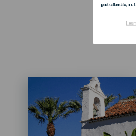
geolocation data, and i
Lear
Imagen
Listado