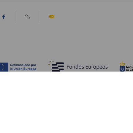
Ontdek
P