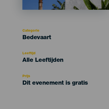
Categorie
Categoría
Bedevaart
del
evento
Leeftijd
Edad
Alle Leeftijden
Recomendada
Prijs
Dit evenement is gratis