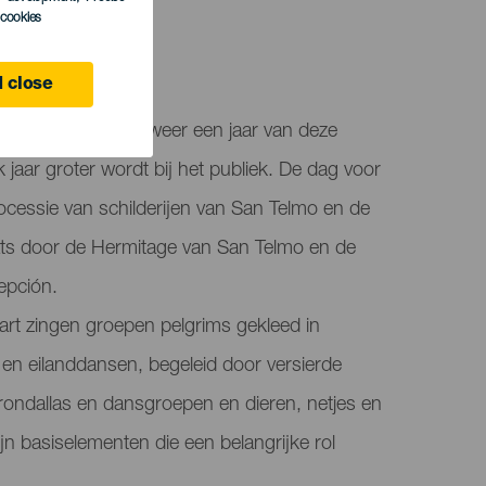
l cookies
ife
 close
 de thuisbasis van weer een jaar van deze
k jaar groter wordt bij het publiek. De dag voor
ocessie van schilderijen van San Telmo en de
aats door de Hermitage van San Telmo en de
epción.
rt zingen groepen pelgrims gekleed in
en eilanddansen, begeleid door versierde
rondallas en dansgroepen en dieren, netjes en
ijn basiselementen die een belangrijke rol