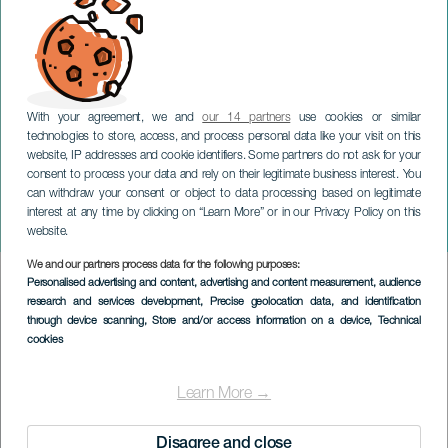
With your agreement, we and
our 14 partners
use cookies or similar
technologies to store, access, and process personal data like your visit on this
website, IP addresses and cookie identifiers. Some partners do not ask for your
consent to process your data and rely on their legitimate business interest. You
can withdraw your consent or object to data processing based on legitimate
TENERIFE
interest at any time by clicking on “Learn More” or in our Privacy Policy on this
Race voor ALS
website.
We and our partners process data for the following purposes:
Imagen
Personalised advertising and content, advertising and content measurement, audience
Listado
research and services development
, Precise geolocation data, and identification
through device scanning
, Store and/or access information on a device
, Technical
cookies
Learn More →
Disagree and close