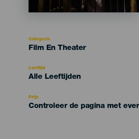
Categorie
Categoría
Film En Theater
del
evento
Leeftijd
Edad
Alle Leeftijden
Recomendada
Prijs
Controleer de pagina met eve