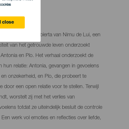
l cookies
 close
resenteert Pareja Abierta van Nimu de Lui, een
iteit van het getrouwde leven onderzoekt
n Antonia en Pío. Het verhaal onderzoekt de
in hun relatie: Antonia, gevangen in gevoelens
en onzekerheid, en Pío, die probeert te
door een open relatie voor te stellen. Terwijl
ndt, worstelt zij met het verlies van
lens totdat ze uiteindelijk besluit de controle
Een werk vol emoties en reflecties over liefde,