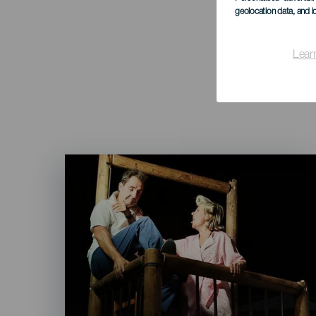
geolocation data, and i
Lear
Imagen
Listado