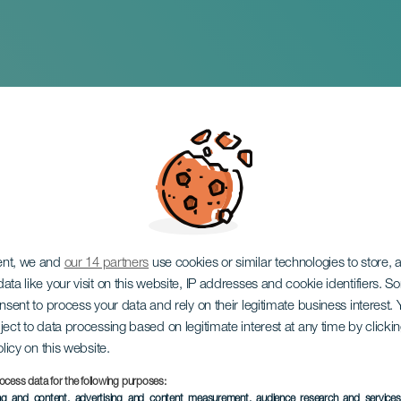
ierta
ent, we and
our 14 partners
use cookies or similar technologies to store,
ata like your visit on this website, IP addresses and cookie identifiers. 
onsent to process your data and rely on their legitimate business interest
ject to data processing based on legitimate interest at any time by click
olicy on this website.
ocess data for the following purposes:
EVENEMENT UIT HET VER
ing and content, advertising and content measurement, audience research and service