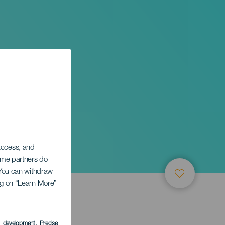
 access, and
Some partners do
. You can withdraw
ing on “Learn More”
LEDEN
s development
, Precise