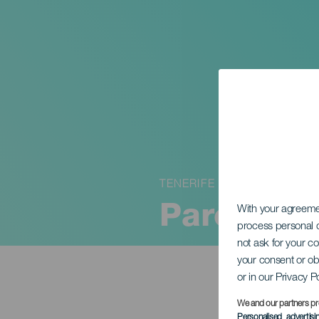
TENERIFE
Pareja ab
With your agreem
process personal d
not ask for your c
your consent or ob
or in our Privacy P
We and our partners pr
Personalised advertis