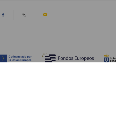
Ontdek
P