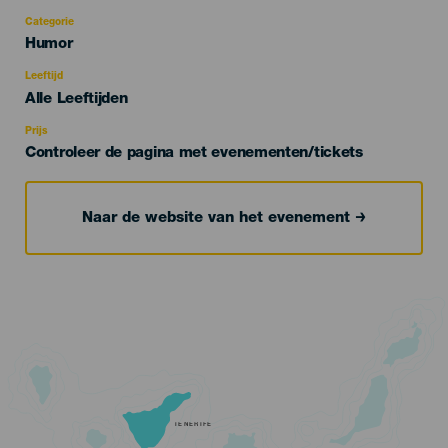
Categorie
Categoría
Humor
del
evento
Leeftijd
Edad
Alle Leeftijden
Recomendada
Prijs
Controleer de pagina met evenementen/tickets
Naar de website van het evenement
TENERIFE