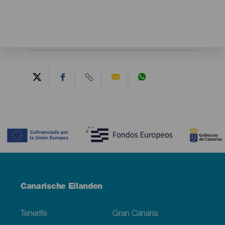
Contenido
Menú
Canarische Eilanden
Footer
Tenerife
Gran Canaria