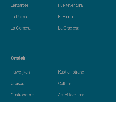
Lanzarote
Fuerteventura
La Palma
El Hierro
La Gomera
La Graciosa
Ontdek
Huwelijken
Kust en strand
Cruises
Cultuur
Gastronomie
Actief toerisme
Alle artikelen