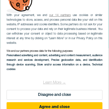
With your agreement, we and
our 14 partners
use cookies or similar
technologies to store, access, and process personal data like your visit on this
website, IP addresses and cookie identifiers. Some partners do not ask for your
consent to process your data and rely on their legitimate business interest. You
TENERIFE
can withdraw your consent or object to data processing based on legitimate
Famtástic: Nacht van de
interest at any time by clicking on “Learn More” or in our Privacy Policy on this
Doden
website.
We and our partners process data for the following purposes:
Imagen
Personalised advertising and content, advertising and content measurement, audience
Listado
research and services development
, Precise geolocation data, and identification
through device scanning
, Store and/or access information on a device
, Technical
cookies
Learn More →
Disagree and close
Agree and close