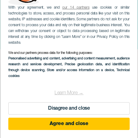
With your agreement, we and
our 14 partners
use cookies or similar
technologies to store, access, and process personal data like your visit on this
website, IP addresses and cookie identifiers. Some partners do not ask for your
consent to process your data and rely on their legitimate business interest. You
TENERIFE
can withdraw your consent or object to data processing based on legitimate
De traditionele
interest at any time by clicking on “Learn More” or in our Privacy Policy on this
nieuwjaarsdans
website.
We and our partners process data for the following purposes:
Imagen
Personalised advertising and content, advertising and content measurement, audience
Listado
research and services development
, Precise geolocation data, and identification
through device scanning
, Store and/or access information on a device
, Technical
cookies
Learn More →
Disagree and close
Agree and close
31 December 2026
Localidad
Santa Cruz de Tenerife