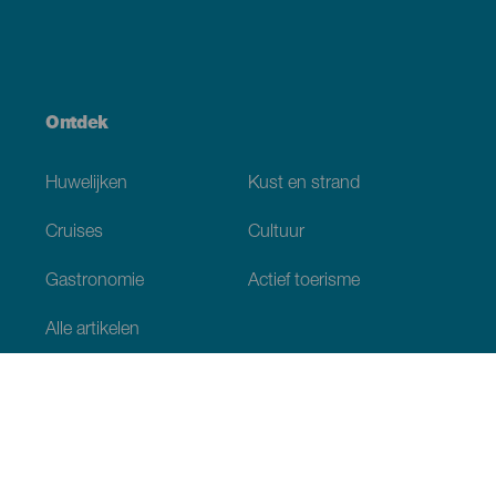
Ontdek
Huwelijken
Kust en strand
Cruises
Cultuur
Gastronomie
Actief toerisme
Alle artikelen
Praktische informatie