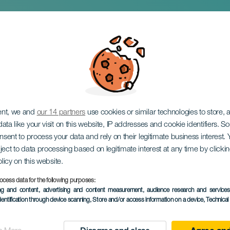
arren
ent, we and
our 14 partners
use cookies or similar technologies to store,
ata like your visit on this website, IP addresses and cookie identifiers. 
onsent to process your data and rely on their legitimate business interest
ject to data processing based on legitimate interest at any time by click
olicy on this website.
28 to 29 November
ocess data for the following purposes:
Localidad
Chío
ing and content, advertising and content measurement, audience research and service
dentification through device scanning
, Store and/or access information on a device
, Technica
Descripción
De Chío Carts, gehouden 