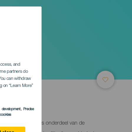
 access, and
Some partners do
. You can withdraw
ing on “Learn More”
s development
, Precise
l cookies
in Guía de Isora als onderdeel van de