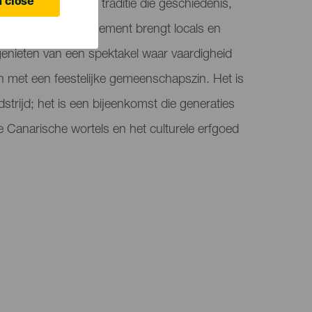
 close
, zijn een populaire traditie die geschiedenis,
ombineert. Dit evenement brengt locals en
nieten van een spektakel waar vaardigheid
 met een feestelijke gemeenschapszin. Het is
rijd; het is een bijeenkomst die generaties
 de Canarische wortels en het culturele erfgoed