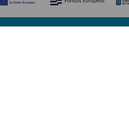
Ontdek
P
Huwelijken
Kust en strand
A
Cruises
Cultuur
Be
Gastronomie
Actief toerisme
Sl
Alle artikelen
Di