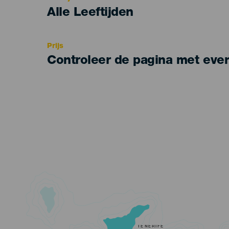
Edad
Alle Leeftijden
Recomendada
Prijs
Controleer de pagina met eve
TENERIFE