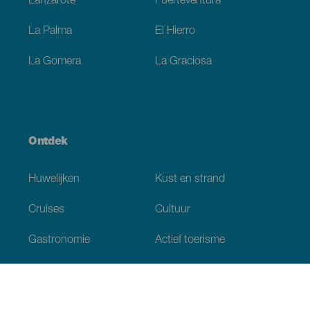
Lanzarote
Fuerteventura
La Palma
El Hierro
La Gomera
La Graciosa
Ontdek
Huwelijken
Kust en strand
Cruises
Cultuur
Gastronomie
Actief toerisme
Alle artikelen