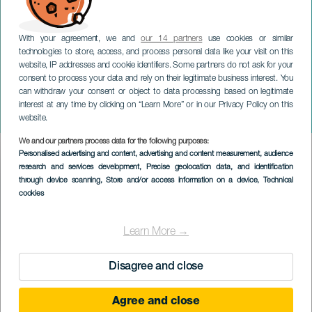
With your agreement, we and
our 14 partners
use cookies or similar
technologies to store, access, and process personal data like your visit on this
website, IP addresses and cookie identifiers. Some partners do not ask for your
consent to process your data and rely on their legitimate business interest. You
TENERIFE
can withdraw your consent or object to data processing based on legitimate
Concert van het Canarisch
interest at any time by clicking on “Learn More” or in our Privacy Policy on this
Jeugdorkest
website.
We and our partners process data for the following purposes:
Imagen
Personalised advertising and content, advertising and content measurement, audience
Listado
research and services development
, Precise geolocation data, and identification
through device scanning
, Store and/or access information on a device
, Technical
cookies
Learn More →
Disagree and close
EVENEMENT UIT HET VERLEDEN
Agree and close