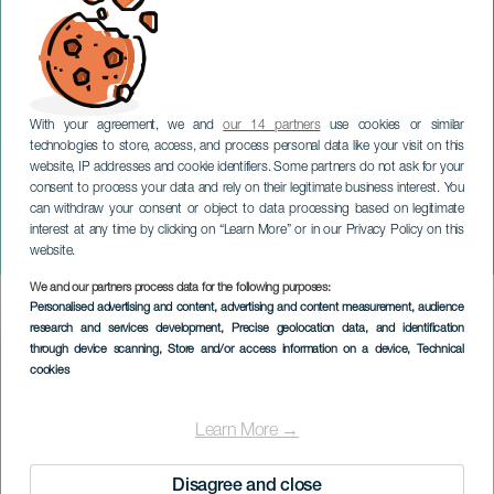
With your agreement, we and
our 14 partners
use cookies or similar
technologies to store, access, and process personal data like your visit on this
website, IP addresses and cookie identifiers. Some partners do not ask for your
consent to process your data and rely on their legitimate business interest. You
can withdraw your consent or object to data processing based on legitimate
LANZAROTE
interest at any time by clicking on “Learn More” or in our Privacy Policy on this
Tinajo You Trail
website.
We and our partners process data for the following purposes:
Imagen
Personalised advertising and content, advertising and content measurement, audience
Listado
research and services development
, Precise geolocation data, and identification
through device scanning
, Store and/or access information on a device
, Technical
cookies
Learn More →
Disagree and close