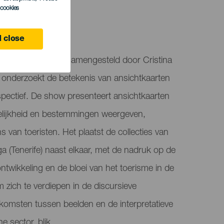
l cookies
 close
gue of Postcards', samengesteld door Cristina
 onderzoekt de betekenis van ansichtkaarten
rspectief. De show presenteert ansichtkaarten
elijkheid en bestemmingen weergeven,
 van toeristen. Het plaatst de collecties van
ga (Tenerife) naast elkaar, met de nadruk op de
twikkeling en de bloei van het toerisme in de
om zich te verdiepen in de discursieve
komsten tussen beelden en de interpretatieve
e sector. blik.