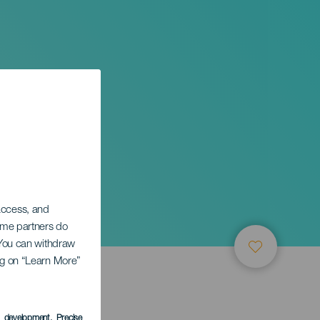
 de
 access, and
Some partners do
. You can withdraw
ing on “Learn More”
LEDEN
s development
, Precise