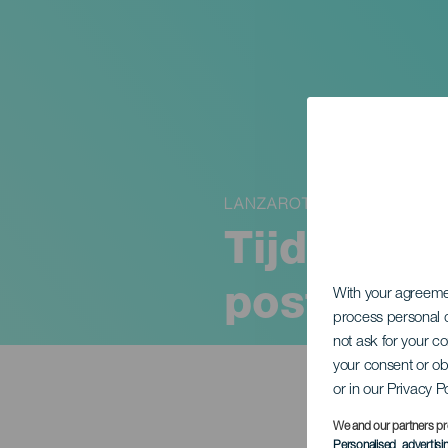
LANZAROTE
Tijdelijke
postales"
With your agreem
process personal d
not ask for your c
your consent or ob
or in our Privacy P
We and our partners pr
Personalised advertis