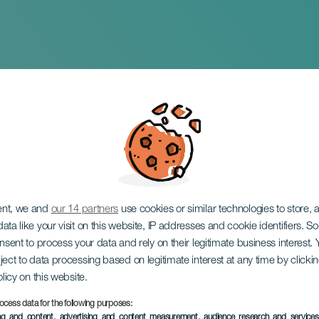
 expositie: "Diálogo
ent, we and
our 14 partners
use cookies or similar technologies to store,
ata like your visit on this website, IP addresses and cookie identifiers. 
onsent to process your data and rely on their legitimate business interest
ject to data processing based on legitimate interest at any time by click
olicy on this website.
ocess data for the following purposes:
EVENEMENT UIT HET VER
ing and content, advertising and content measurement, audience research and service