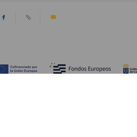
Ontdek
P