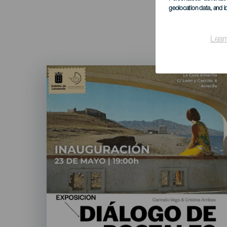
geolocation data, and i
Lear
Imagen
Listado