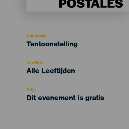
Categorie
Categoría
Tentoonstelling
del
evento
Leeftijd
Edad
Alle Leeftijden
Recomendada
Prijs
Dit evenement is gratis