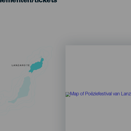
nementen/tickets
LANZAROTE