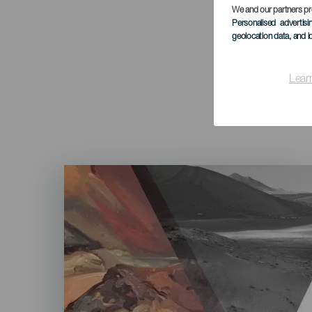
We and our partners pr
Personalised advertis
geolocation data, and i
Lear
Imagen
Listado