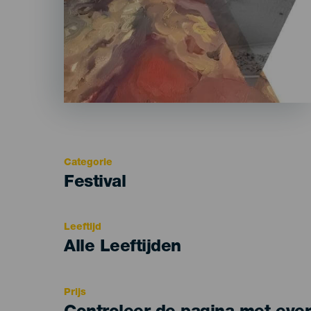
Categorie
Categoría
Festival
del
evento
Leeftijd
Edad
Alle Leeftijden
Recomendada
Prijs