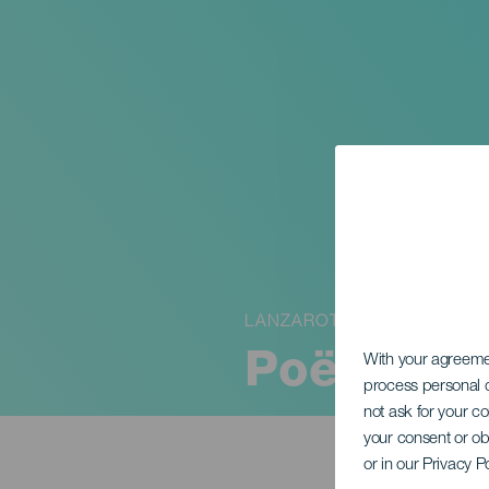
LANZAROTE
Poëziefes
With your agreem
process personal d
not ask for your c
your consent or ob
or in our Privacy P