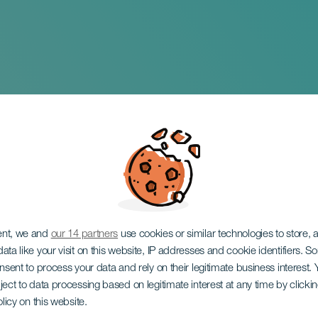
tival van Lanzarote
ent, we and
our 14 partners
use cookies or similar technologies to store,
ata like your visit on this website, IP addresses and cookie identifiers. 
onsent to process your data and rely on their legitimate business interest
ject to data processing based on legitimate interest at any time by click
olicy on this website.