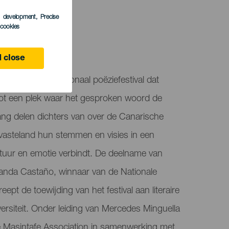
LEDEN
s development
, Precise
l cookies
 close
 is een internationaal poëziefestival dat
tot een plek waar het gesproken woord de
 lang delen dichters van over de Canarische
vasteland hun stemmen en visies in een
atuur en emotie verbindt. De deelname van
anda Castaño, winnaar van de Nationale
ept de toewijding van het festival aan literaire
iversiteit. Onder leiding van Mercedes Minguella
 Masintafe Association in samenwerking met