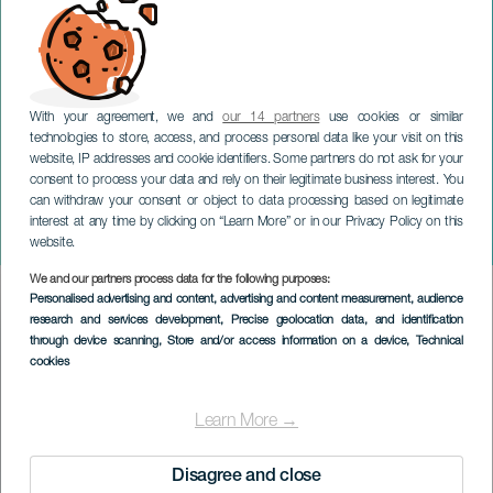
With your agreement, we and
our 14 partners
use cookies or similar
technologies to store, access, and process personal data like your visit on this
website, IP addresses and cookie identifiers. Some partners do not ask for your
consent to process your data and rely on their legitimate business interest. You
LANZAROTE
can withdraw your consent or object to data processing based on legitimate
Middernacht aftellen en
interest at any time by clicking on “Learn More” or in our Privacy Policy on this
nieuwjaarsstraatfeest
website.
We and our partners process data for the following purposes:
Imagen
Personalised advertising and content, advertising and content measurement, audience
Listado
research and services development
, Precise geolocation data, and identification
through device scanning
, Store and/or access information on a device
, Technical
cookies
Learn More →
Disagree and close