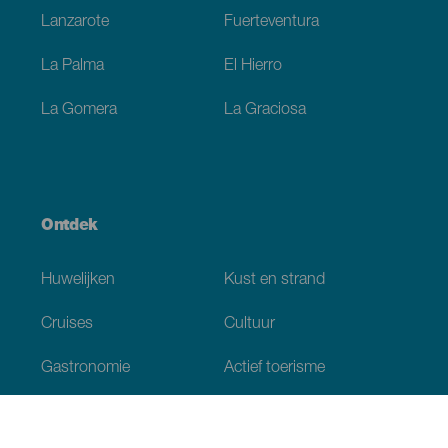
Lanzarote
Fuerteventura
La Palma
El Hierro
La Gomera
La Graciosa
Ontdek
Huwelijken
Kust en strand
Cruises
Cultuur
Gastronomie
Actief toerisme
Alle artikelen