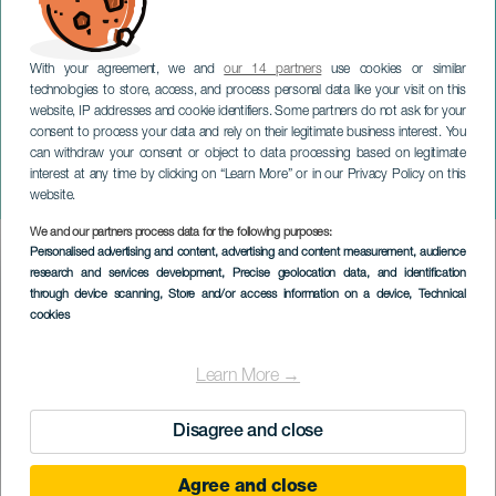
With your agreement, we and
our 14 partners
use cookies or similar
technologies to store, access, and process personal data like your visit on this
website, IP addresses and cookie identifiers. Some partners do not ask for your
consent to process your data and rely on their legitimate business interest. You
can withdraw your consent or object to data processing based on legitimate
LANZAROTE
interest at any time by clicking on “Learn More” or in our Privacy Policy on this
Lanzarote in Samba
website.
We and our partners process data for the following purposes:
Imagen
Personalised advertising and content, advertising and content measurement, audience
Listado
research and services development
, Precise geolocation data, and identification
through device scanning
, Store and/or access information on a device
, Technical
cookies
Learn More →
Disagree and close
Agree and close