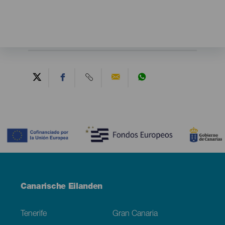
Contenido
Menú
Canarische Eilanden
Footer
Tenerife
Gran Canaria