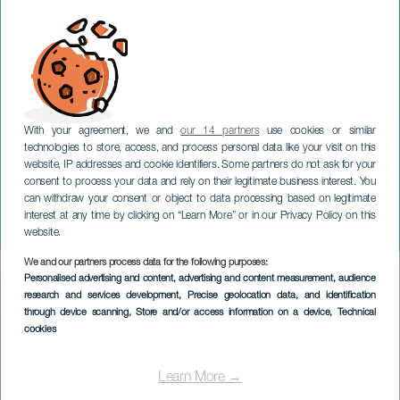
With your agreement, we and
our 14 partners
use cookies or similar
technologies to store, access, and process personal data like your visit on this
website, IP addresses and cookie identifiers. Some partners do not ask for your
consent to process your data and rely on their legitimate business interest. You
LANZAROTE
can withdraw your consent or object to data processing based on legitimate
Gran Canaria Wind
interest at any time by clicking on “Learn More” or in our Privacy Policy on this
Orchestra
website.
We and our partners process data for the following purposes:
Imagen
Personalised advertising and content, advertising and content measurement, audience
Listado
research and services development
, Precise geolocation data, and identification
through device scanning
, Store and/or access information on a device
, Technical
cookies
Learn More →