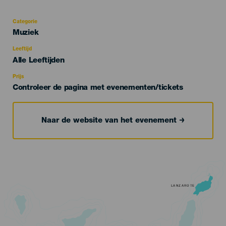
Categorie
Categoría
Muziek
del
evento
Leeftijd
Edad
Alle Leeftijden
Recomendada
Prijs
Controleer de pagina met evenementen/tickets
Naar de website van het evenement
LANZAROTE