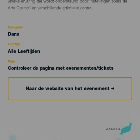
unieke ervaring die wordt ondersteund door instellingen zoals de
Arts Council en verschillende artistieke centra.
Categorie
Categoría
Dans
del
evento
Leeftijd
Edad
Alle Leeftijden
Recomendada
Prijs
Controleer de pagina met evenementen/tickets
Naar de website van het evenement
LANZAROTE