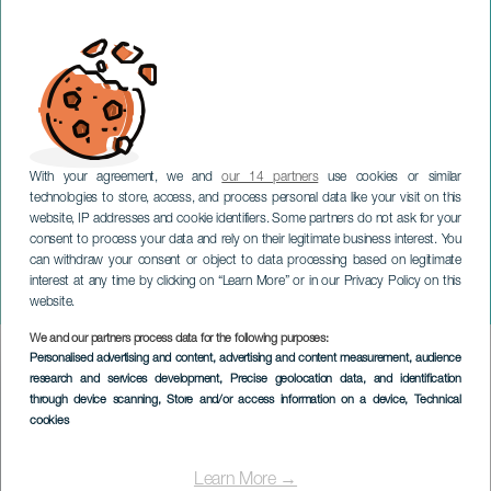
With your agreement, we and
our 14 partners
use cookies or similar
technologies to store, access, and process personal data like your visit on this
website, IP addresses and cookie identifiers. Some partners do not ask for your
consent to process your data and rely on their legitimate business interest. You
can withdraw your consent or object to data processing based on legitimate
LANZAROTE
interest at any time by clicking on “Learn More” or in our Privacy Policy on this
Gibbon
website.
We and our partners process data for the following purposes:
Imagen
Personalised advertising and content, advertising and content measurement, audience
Listado
research and services development
, Precise geolocation data, and identification
through device scanning
, Store and/or access information on a device
, Technical
cookies
Learn More →