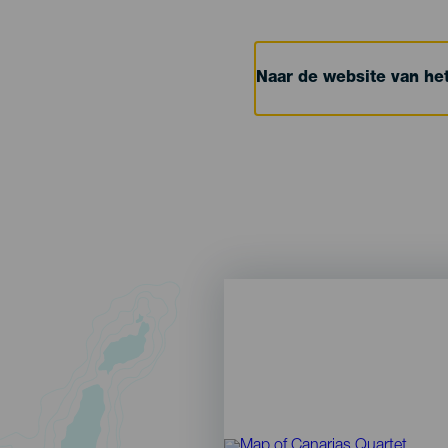
Naar de website van h