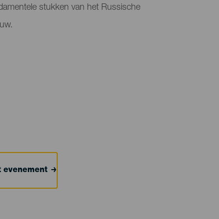
ndamentele stukken van het Russische
euw.
et evenement