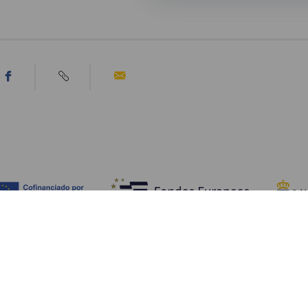
Ontdek
P