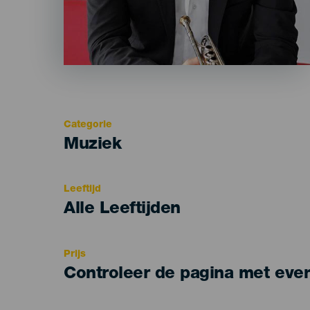
Categorie
Categoría
Muziek
del
evento
Leeftijd
Edad
Alle Leeftijden
Recomendada
Prijs
Controleer de pagina met eve