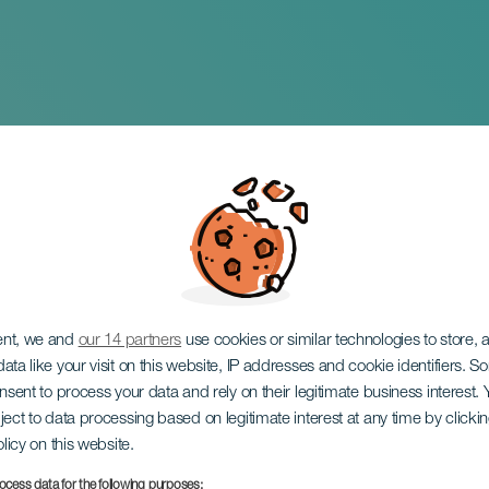
tinoamericanos
ent, we and
our 14 partners
use cookies or similar technologies to store,
ata like your visit on this website, IP addresses and cookie identifiers. 
onsent to process your data and rely on their legitimate business interest
ject to data processing based on legitimate interest at any time by click
olicy on this website.
ocess data for the following purposes: