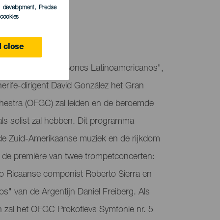
LEDEN
s development
, Precise
l cookies
 Canaria
 close
rium presenteert "Sones Latinoamericanos",
erife-dirigent David González het Gran
hestra (OFGC) zal leiden en de beroemde
als solist zal hebben. Dit programma
de Zuid-Amerikaanse muziek en de rijkdom
ief de première van twee trompetconcerten:
o Ricaanse componist Roberto Sierra en
os" van de Argentijn Daniel Freiberg. Als
n zal het OFGC Prokofievs Symfonie nr. 5