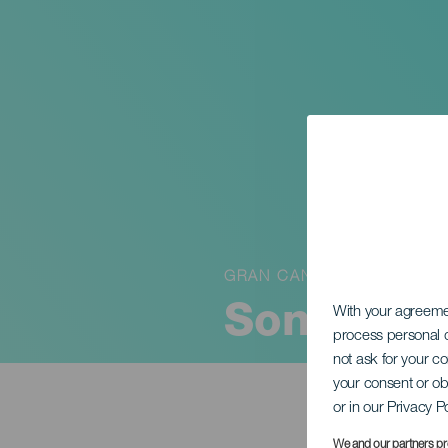
GRAN CANARIA
Sones La
With your agreem
process personal d
not ask for your c
your consent or ob
or in our Privacy P
We and our partners pr