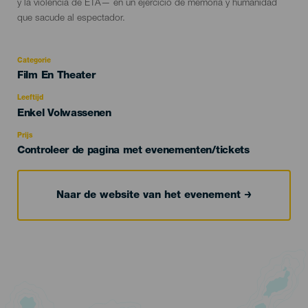
y la violencia de ETA— en un ejercicio de memoria y humanidad
que sacude al espectador.
Categorie
Categoría
Film En Theater
del
evento
Leeftijd
Edad
Enkel Volwassenen
Recomendada
Prijs
Controleer de pagina met evenementen/tickets
Naar de website van het evenement