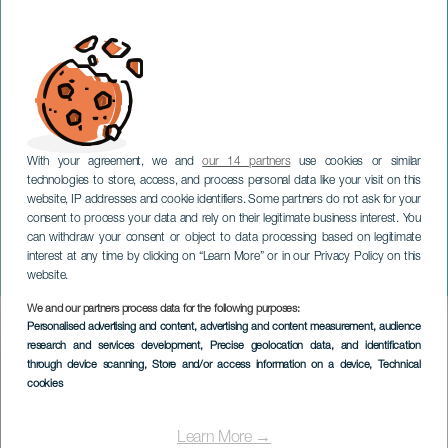
With your agreement, we and
our 14 partners
use cookies or similar
technologies to store, access, and process personal data like your visit on this
website, IP addresses and cookie identifiers. Some partners do not ask for your
consent to process your data and rely on their legitimate business interest. You
can withdraw your consent or object to data processing based on legitimate
GRAN CANARIA
interest at any time by clicking on “Learn More” or in our Privacy Policy on this
Nuestros muertos
website.
We and our partners process data for the following purposes:
Imagen
Personalised advertising and content, advertising and content measurement, audience
Listado
research and services development
, Precise geolocation data, and identification
through device scanning
, Store and/or access information on a device
, Technical
cookies
Learn More →