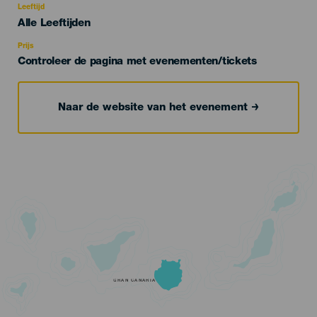
evento
Leeftijd
Edad
Alle Leeftijden
Recomendada
Prijs
Controleer de pagina met evenementen/tickets
Naar de website van het evenement
GRAN CANARIA