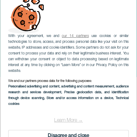
With your agreement, we and
our 14 partners
use cookies or similar
technologies to store, access, and process personal data like your visit on this
website, IP addresses and cookie identifiers. Some partners do not ask for your
consent to process your data and rely on their legitimate business interest. You
can withdraw your consent or object to data processing based on legitimate
GRAN CANARIA
interest at any time by clicking on “Learn More” or in our Privacy Policy on this
Matahari
website.
We and our partners process data for the following purposes:
Imagen
Personalised advertising and content, advertising and content measurement, audience
Listado
research and services development
, Precise geolocation data, and identification
through device scanning
, Store and/or access information on a device
, Technical
cookies
Learn More →
Disagree and close