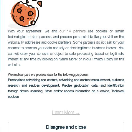
With your agreement, we and
our 14 partners
use cookies or similar
technologies to store, access, and process personal data like your visit on this
website, IP addresses and cookie identifiers. Some partners do not ask for your
consent to process your data and rely on their legitimate business interest. You
can withdraw your consent or object to data processing based on legitimate
GRAN CANARIA
interest at any time by clicking on “Learn More” or in our Privacy Policy on this
Het carnaval van de dieren
website.
We and our partners process data for the following purposes:
Imagen
Personalised advertising and content, advertising and content measurement, audience
Listado
research and services development
, Precise geolocation data, and identification
through device scanning
, Store and/or access information on a device
, Technical
cookies
Learn More →
Disagree and close