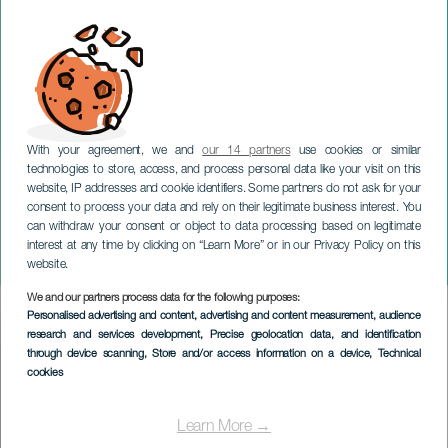
With your agreement, we and
our 14 partners
use cookies or similar
technologies to store, access, and process personal data like your visit on this
website, IP addresses and cookie identifiers. Some partners do not ask for your
consent to process your data and rely on their legitimate business interest. You
GRAN CANARIA
can withdraw your consent or object to data processing based on legitimate
Carmen Boza & Ari
interest at any time by clicking on “Learn More” or in our Privacy Policy on this
Jimenez -Simbiosis
website.
We and our partners process data for the following purposes:
Imagen
Personalised advertising and content, advertising and content measurement, audience
Listado
research and services development
, Precise geolocation data, and identification
through device scanning
, Store and/or access information on a device
, Technical
cookies
Learn More →