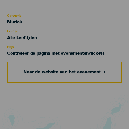
Categorie
Categoría
Muziek
del
evento
Leeftijd
Edad
Alle Leeftijden
Recomendada
Prijs
Controleer de pagina met evenementen/tickets
Naar de website van het evenement