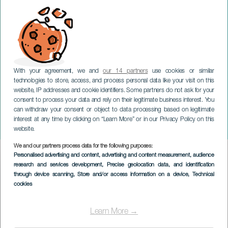
With your agreement, we and
our 14 partners
use cookies or similar
technologies to store, access, and process personal data like your visit on this
website, IP addresses and cookie identifiers. Some partners do not ask for your
consent to process your data and rely on their legitimate business interest. You
can withdraw your consent or object to data processing based on legitimate
GRAN CANARIA
interest at any time by clicking on “Learn More” or in our Privacy Policy on this
Burro
website.
We and our partners process data for the following purposes:
Imagen
Personalised advertising and content, advertising and content measurement, audience
Listado
research and services development
, Precise geolocation data, and identification
through device scanning
, Store and/or access information on a device
, Technical
cookies
Learn More →