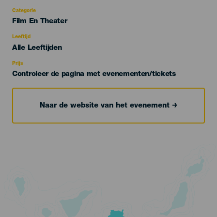
Categorie
Categoría
Film En Theater
del
evento
Leeftijd
Edad
Alle Leeftijden
Recomendada
Prijs
Controleer de pagina met evenementen/tickets
Naar de website van het evenement