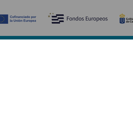
Ontdek
P
Huwelijken
Kust en strand
A
Cruises
Cultuur
Be
Gastronomie
Actief toerisme
Sl
Alle artikelen
Di