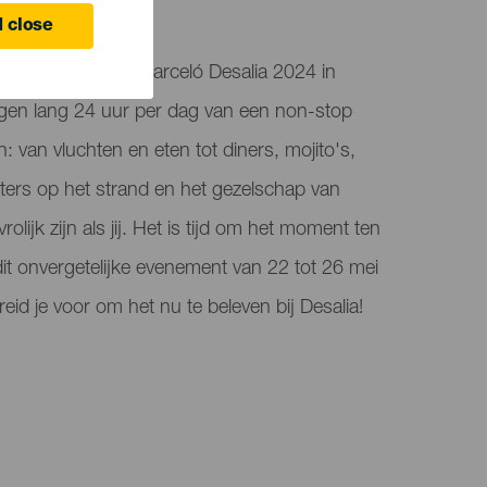
 close
ieme ervaring met Barceló Desalia 2024 in
gen lang 24 uur per dag van een non-stop
n: van vluchten en eten tot diners, mojito's,
fters op het strand en het gezelschap van
lijk zijn als jij. Het is tijd om het moment ten
dit onvergetelijke evenement van 22 tot 26 mei
eid je voor om het nu te beleven bij Desalia!