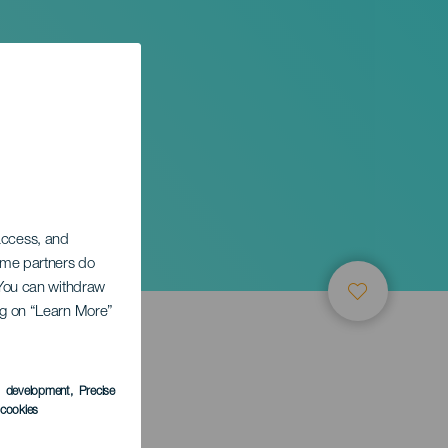
 access, and
Some partners do
. You can withdraw
ing on “Learn More”
LEDEN
s development
, Precise
l cookies