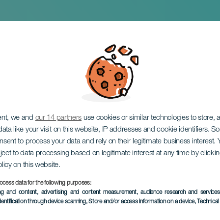
esalia 2024
ent, we and
our 14 partners
use cookies or similar technologies to store,
ata like your visit on this website, IP addresses and cookie identifiers. 
onsent to process your data and rely on their legitimate business interest
ject to data processing based on legitimate interest at any time by click
olicy on this website.
ocess data for the following purposes:
EVENEMENT UIT HET VER
ing and content, advertising and content measurement, audience research and service
dentification through device scanning
, Store and/or access information on a device
, Technica
22 to 26 mei