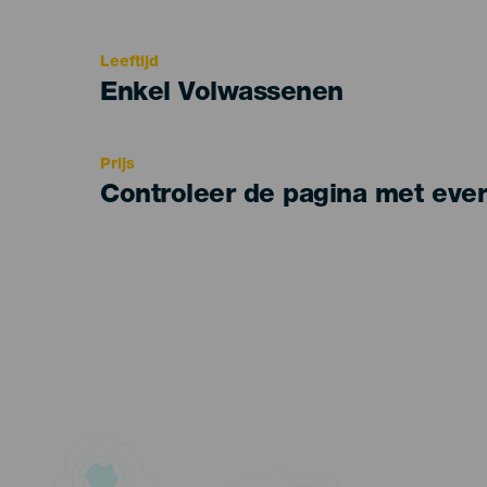
del
evento
Leeftijd
Edad
Enkel Volwassenen
Recomendada
Prijs
Controleer de pagina met eve