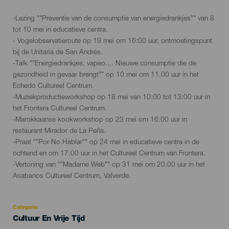
evento
-Lezing ""Preventie van de consumptie van energiedrankjes"" van 8
tot 10 mei in educatieve centra.
- Vogelobservatieroute op 19 mei om 16:00 uur, ontmoetingspunt
bij de Unitaria de San Andrés.
-Talk ""Energiedrankjes, vapeo.... Nieuwe consumptie die de
gezondheid in gevaar brengt"" op 10 mei om 11.00 uur in het
Echedo Cultureel Centrum.
-Muziekproductieworkshop op 18 mei van 10:00 tot 13:00 uur in
het Frontera Cultureel Centrum.
-Marokkaanse kookworkshop op 23 mei om 16:00 uur in
restaurant Mirador de La Peña.
-Praat ""Por No Hablar"" op 24 mei in educatieve centra in de
ochtend en om 17:00 uur in het Cultureel Centrum van Frontera.
-Vertoning van ""Madame Web"" op 31 mei om 20.00 uur in het
Asabanos Cultureel Centrum, Valverde.
Categorie
Categoría
Cultuur En Vrije Tijd
del