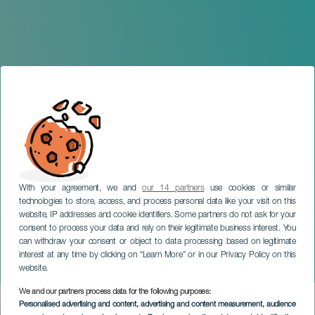
With your agreement, we and
our 14 partners
use cookies or similar
technologies to store, access, and process personal data like your visit on this
website, IP addresses and cookie identifiers. Some partners do not ask for your
consent to process your data and rely on their legitimate business interest. You
EL HIERRO
can withdraw your consent or object to data processing based on legitimate
Actividades juveniles en El
interest at any time by clicking on “Learn More” or in our Privacy Policy on this
Hierro
website.
We and our partners process data for the following purposes:
Imagen
Personalised advertising and content, advertising and content measurement, audience
Listado