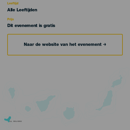
evento
Leeftijd
Edad
Alle Leeftijden
Recomendada
Prijs
Dit evenement is gratis
Naar de website van het evenement
EL HIERRO