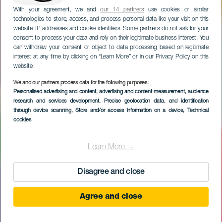
With your agreement, we and
our 14 partners
use cookies or similar
technologies to store, access, and process personal data like your visit on this
website, IP addresses and cookie identifiers. Some partners do not ask for your
consent to process your data and rely on their legitimate business interest. You
can withdraw your consent or object to data processing based on legitimate
interest at any time by clicking on “Learn More” or in our Privacy Policy on this
website.
We and our partners process data for the following purposes:
Personalised advertising and content, advertising and content measurement, audience
research and services development
, Precise geolocation data, and identification
through device scanning
, Store and/or access information on a device
, Technical
cookies
Learn More →
Disagree and close
Agree and close