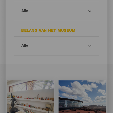
BELANG VAN HET MUSEUM
Imagen
Imagen
Imagen
Imagen
Listado
Listado